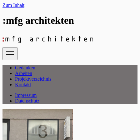
Zum Inhalt
:mfg architekten
Gedanken
Arbeiten
Projektverzeichnis
Kontakt
Impressum
Datenschutz