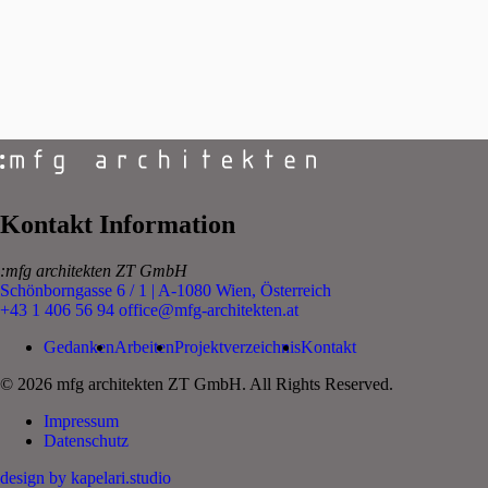
Kontakt Information
:mfg architekten ZT GmbH
Schönborngasse 6 / 1 | A-1080 Wien, Österreich
+43 1 406 56 94
office@mfg-architekten.at
Gedanken
Arbeiten
Projektverzeichnis
Kontakt
© 2026 mfg architekten ZT GmbH. All Rights Reserved.
Impressum
Datenschutz
design by kapelari.studio